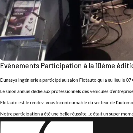
Evènements Participation à la 10ème éditi
Dunasys Ingénierie a participé au salon Flotauto qui a eu lieu le 0
Le salon annuel dédié aux professionnels des véhicules d’entreprise 
Flotauto est le rendez-vous incontournable du secteur de l’automob
Notre participation a été une belle réussite…c’était un super mome