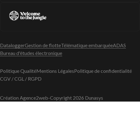
Datalogger
Gestion de flotte
Télématique embarquée
ADAS
Bureau d'études électronique
Politique Qualité
Mentions Légales
Politique de confidentialité
CGV / CGL / RGPD
Création Agence2web
-
Copyright 2026 Dunasys